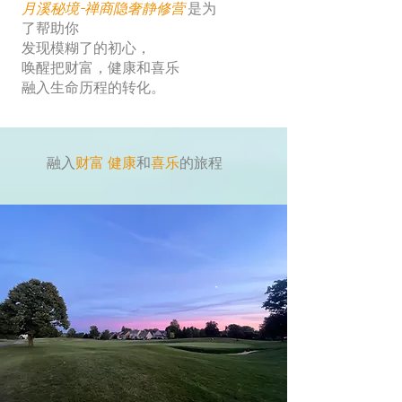
月溪秘境-禅商隐奢静修营
是为
了帮助你
发现模糊了的初心
，
唤醒把财富，健康和喜乐
融入生命历程的转化。
融入
财富
健康
和
喜乐
的旅程