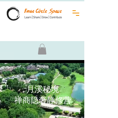
月溪秘境
禅商隐奢静修营