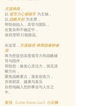
月溪禅商
，
以
领导力心领辅导
为主轴，
以
战略共创
为支撑，
帮助创始人，高管与团队，
在复杂和不确定中，
保持澄明 行稳致远。
在这里，
月溪秘境-禅商隐奢静修
营
将为您提供深度领导力和战略辅
导与陪伴，
帮助您：焕发心灵活力，洞见清
晰方向，
聚焦战略要点，激发创造力，
并将财富、健康与喜乐
自然地融入您的事业与人生之
中。
黄强 《
》小石狮
Little Stone Lion