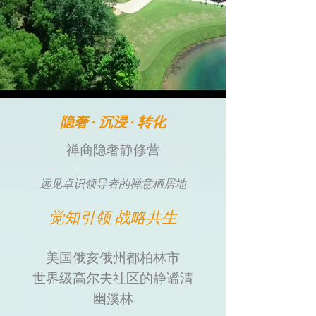
隐奢 · 沉浸 · 转化
禅商隐奢静修营
远见卓识领导者的禅意栖居地
觉知引领 战略共生
美国俄亥俄州都柏林市
世界级高尔夫社区的静谧清
幽溪林